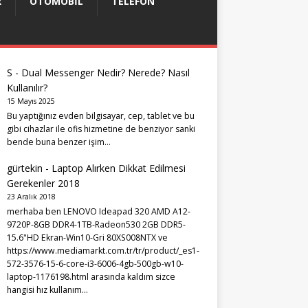
R
OTOMOBIL
TELEFON
S
-
Dual Messenger Nedir? Nerede? Nasıl
Kullanılır?
15 Mayıs 2025
Bu yaptığınız evden bilgisayar, cep, tablet ve bu
gibi cihazlar ile ofis hizmetine de benziyor sanki
bende buna benzer işim…
gürtekin
-
Laptop Alırken Dikkat Edilmesi
Gerekenler 2018
23 Aralık 2018
merhaba ben LENOVO Ideapad 320 AMD A12-
9720P-8GB DDR4-1TB-Radeon530 2GB DDR5-
15.6"HD Ekran-Win10-Gri 80XS008NTX ve
https://www.mediamarkt.com.tr/tr/product/_es1-
572-3576-15-6-core-i3-6006-4gb-500gb-w10-
laptop-1176198.html arasında kaldım sizce
hangisi hız kullanım…