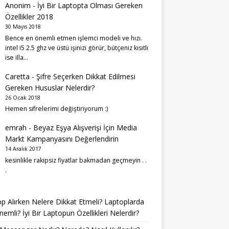
Anonim
-
İyi Bir Laptopta Olması Gereken
Özellikler 2018
30 Mayıs 2018
Bence en önemli etmen işlemci modeli ve hızı.
intel i5 2.5 ghz ve üstü işinizi görür, bütçeniz kısıtlı
ise illa…
Caretta
-
Şifre Seçerken Dikkat Edilmesi
Gereken Hususlar Nelerdir?
26 Ocak 2018
Hemen sifrelerimi değiştiriyorum :)
emrah
-
Beyaz Eşya Alışverişi İçin Media
Markt Kampanyasını Değerlendirin
14 Aralık 2017
kesinlikle rakipsiz fiyatlar bakmadan geçmeyin . .
.
p Alırken Nelere Dikkat Etmeli? Laptoplarda
emli? İyi Bir Laptopun Özellikleri Nelerdir?