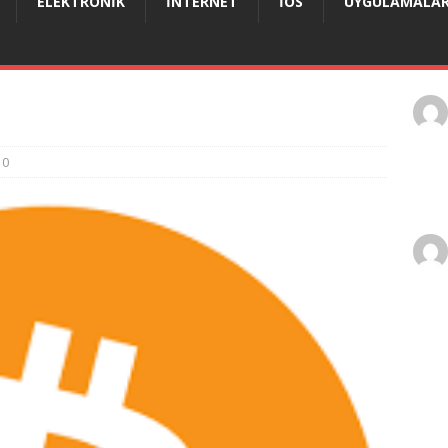
ELEKTRONIK
İNTERNET
IOS
UYGULAMALA
0