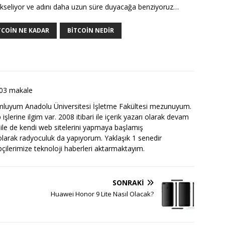
e yükseliyor ve adını daha uzun süre duyacağa benziyoruz…
TCOIN NE KADAR
BITCOIN NEDIR
03 makale
luyum Anadolu Üniversitesi İşletme Fakültesi mezunuyum.
şlerine ilgim var. 2008 itibari ile içerik yazarı olarak devam
 ile de kendi web sitelerini yapmaya başlamış
arak radyoculuk da yapıyorum. Yaklaşık 1 senedir
ipçilerimize teknoloji haberleri aktarmaktayım.
SONRAKI
Huawei Honor 9 Lite Nasıl Olacak?