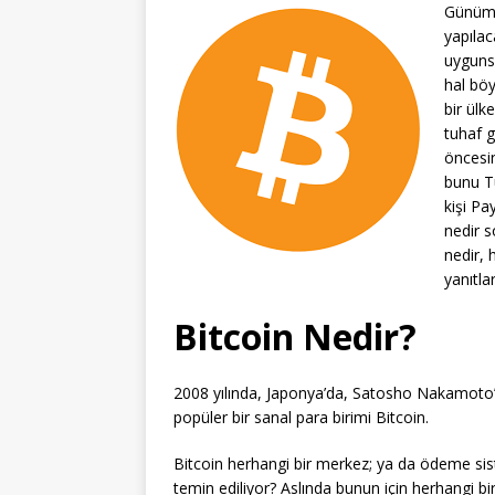
Günümüz
yapılac
uygunsa
hal böy
bir ülk
tuhaf g
öncesi
bunu Tü
kişi Pa
nedir s
nedir,
yanıtla
Bitcoin Nedir?
2008 yılında, Japonya’da, Satosho Nakamoto
popüler bir sanal para birimi Bitcoin.
Bitcoin herhangi bir merkez; ya da ödeme sistem
temin ediliyor? Aslında bunun için herhangi bi