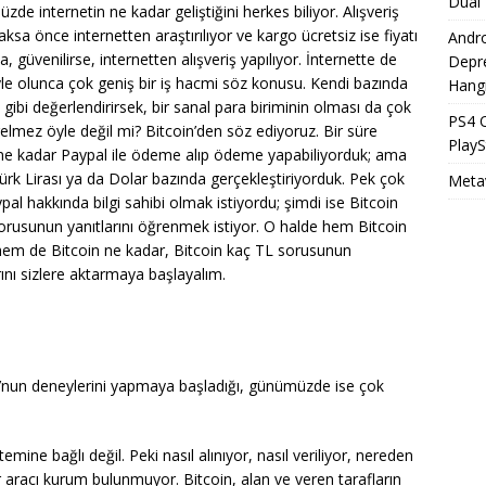
Dual 
de internetin ne kadar geliştiğini herkes biliyor. Alışveriş
aksa önce internetten araştırılıyor ve kargo ücretsiz ise fiyatı
Andro
, güvenilirse, internetten alışveriş yapılıyor. İnternette de
Depr
le olunca çok geniş bir iş hacmi söz konusu. Kendi bazında
Hangi
e gibi değerlendirirsek, bir sanal para biriminin olması da çok
PS4 
elmez öyle değil mi? Bitcoin’den söz ediyoruz. Bir süre
Play
ne kadar Paypal ile ödeme alıp ödeme yapabiliyorduk; ama
rk Lirası ya da Dolar bazında gerçekleştiriyorduk. Pek çok
Meta
ypal hakkında bilgi sahibi olmak istiyordu; şimdi ise Bitcoin
orusunun yanıtlarını öğrenmek istiyor. O halde hem Bitcoin
 hem de Bitcoin ne kadar, Bitcoin kaç TL sorusunun
rını sizlere aktarmaya başlayalım.
’nun deneylerini yapmaya başladığı, günümüzde ise çok
ine bağlı değil. Peki nasıl alınıyor, nasıl veriliyor, nereden
r aracı kurum bulunmuyor. Bitcoin, alan ve veren tarafların