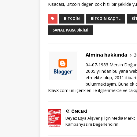
Kısacası, Bitcoin değeri çok hızlı bir şekild
BITCOIN
BITCOIN KAÇ TL
BI
SANAL PARA BIRIMI
Almina hakkında
3
04-07-1983 Mersin Doğum
2005 yılından bu yana web i
etmekte olup, 2011 itibari
bulunmaktayım. Buna ek ol
KlavX.com'un içerikleri ile ilgilenmekte ve tak
ÖNCEKI
Beyaz Eşya Alışverişi İçin Media Markt
Kampanyasını Değerlendirin