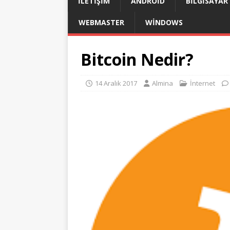
İLETIŞIM
ANDROID
BILGISAYAR
WEBMASTER
WINDOWS
Bitcoin Nedir?
14 Aralık 2017
Almina
İnternet