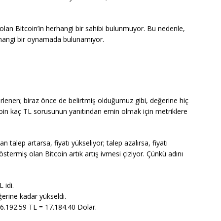
 olan Bitcoin’in herhangi bir sahibi bulunmuyor. Bu nedenle,
rhangi bir oynamada bulunamıyor.
irlenen; biraz önce de belirtmiş olduğumuz gibi, değerine hiç
oin kaç TL sorusunun yanıtından emin olmak için metriklere
n talep artarsa, fiyatı yükseliyor; talep azalırsa, fiyatı
stermiş olan Bitcoin artık artış ivmesi çiziyor. Çünkü adını
 idi.
erine kadar yükseldi.
= 66.192.59 TL = 17.184.40 Dolar.