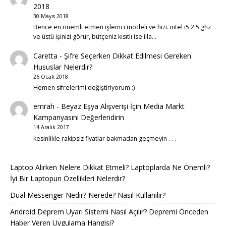
2018
30 Mayıs 2018
Bence en önemli etmen işlemci modeli ve hızı. intel i5 2.5 ghz
ve üstü işinizi görür, bütçeniz kısıtlı ise illa…
Caretta
-
Şifre Seçerken Dikkat Edilmesi Gereken
Hususlar Nelerdir?
26 Ocak 2018
Hemen sifrelerimi değiştiriyorum :)
emrah
-
Beyaz Eşya Alışverişi İçin Media Markt
Kampanyasını Değerlendirin
14 Aralık 2017
kesinlikle rakipsiz fiyatlar bakmadan geçmeyin . . .
Laptop Alırken Nelere Dikkat Etmeli? Laptoplarda Ne Önemli?
İyi Bir Laptopun Özellikleri Nelerdir?
Dual Messenger Nedir? Nerede? Nasıl Kullanılır?
Android Deprem Uyarı Sistemi Nasıl Açılır? Depremi Önceden
Haber Veren Uygulama Hangisi?