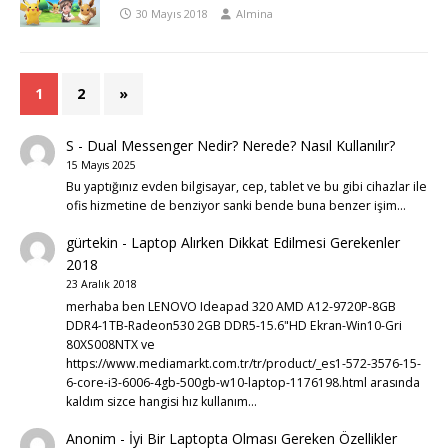
30 Mayıs 2018
Almina
1
2
»
S
-
Dual Messenger Nedir? Nerede? Nasıl Kullanılır?
15 Mayıs 2025
Bu yaptığınız evden bilgisayar, cep, tablet ve bu gibi cihazlar ile
ofis hizmetine de benziyor sanki bende buna benzer işim…
gürtekin
-
Laptop Alırken Dikkat Edilmesi Gerekenler
2018
23 Aralık 2018
merhaba ben LENOVO Ideapad 320 AMD A12-9720P-8GB
DDR4-1TB-Radeon530 2GB DDR5-15.6"HD Ekran-Win10-Gri
80XS008NTX ve
https://www.mediamarkt.com.tr/tr/product/_es1-572-3576-15-
6-core-i3-6006-4gb-500gb-w10-laptop-1176198.html arasında
kaldım sizce hangisi hız kullanım…
Anonim
-
İyi Bir Laptopta Olması Gereken Özellikler