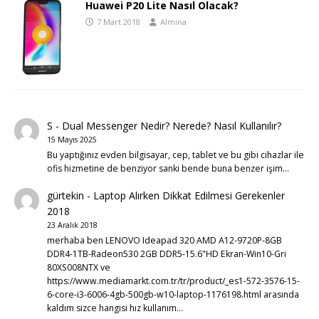
Huawei P20 Lite Nasıl Olacak?
7 Mart 2018
Almina
S
-
Dual Messenger Nedir? Nerede? Nasıl Kullanılır?
15 Mayıs 2025
Bu yaptığınız evden bilgisayar, cep, tablet ve bu gibi cihazlar ile
ofis hizmetine de benziyor sanki bende buna benzer işim…
gürtekin
-
Laptop Alırken Dikkat Edilmesi Gerekenler
2018
23 Aralık 2018
merhaba ben LENOVO Ideapad 320 AMD A12-9720P-8GB
DDR4-1TB-Radeon530 2GB DDR5-15.6"HD Ekran-Win10-Gri
80XS008NTX ve
https://www.mediamarkt.com.tr/tr/product/_es1-572-3576-15-
6-core-i3-6006-4gb-500gb-w10-laptop-1176198.html arasında
kaldım sizce hangisi hız kullanım…