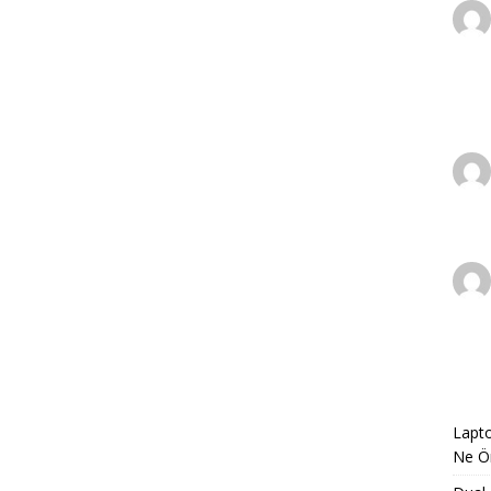
Lapto
Ne Ön