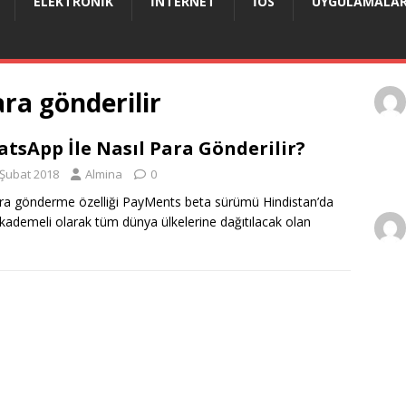
ELEKTRONIK
İNTERNET
IOS
UYGULAMALA
ra gönderilir
tsApp İle Nasıl Para Gönderilir?
 Şubat 2018
Almina
0
ara gönderme özelliği PayMents beta sürümü Hindistan’da
 kademeli olarak tüm dünya ülkelerine dağıtılacak olan