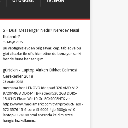
R
OTOMOBIL
TELEFON
S
-
Dual Messenger Nedir? Nerede? Nasıl
Kullanılır?
15 Mayıs 2025
Bu yaptığınız evden bilgisayar, cep, tablet ve bu
gibi cihazlar ile ofis hizmetine de benziyor sanki
bende buna benzer işim…
gürtekin
-
Laptop Alırken Dikkat Edilmesi
Gerekenler 2018
23 Aralık 2018
merhaba ben LENOVO Ideapad 320 AMD A12-
9720P-8GB DDR4-1TB-Radeon530 2GB DDR5-
15.6"HD Ekran-Win10-Gri 80XS008NTX ve
https://www.mediamarkt.com.tr/tr/product/_es1-
572-3576-15-6-core-i3-6006-4gb-500gb-w10-
laptop-1176198.html arasında kaldım sizce
hangisi hız kullanım…