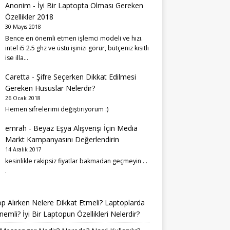
Anonim
-
İyi Bir Laptopta Olması Gereken
Özellikler 2018
30 Mayıs 2018
Bence en önemli etmen işlemci modeli ve hızı.
intel i5 2.5 ghz ve üstü işinizi görür, bütçeniz kısıtlı
ise illa…
Caretta
-
Şifre Seçerken Dikkat Edilmesi
Gereken Hususlar Nelerdir?
26 Ocak 2018
Hemen sifrelerimi değiştiriyorum :)
emrah
-
Beyaz Eşya Alışverişi İçin Media
Markt Kampanyasını Değerlendirin
14 Aralık 2017
kesinlikle rakipsiz fiyatlar bakmadan geçmeyin . .
.
p Alırken Nelere Dikkat Etmeli? Laptoplarda
emli? İyi Bir Laptopun Özellikleri Nelerdir?