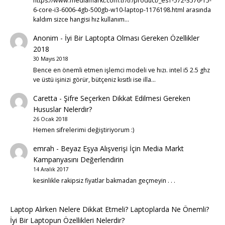
https://www.mediamarkt.com.tr/tr/product/_es1-572-3576-15-
6-core-i3-6006-4gb-500gb-w10-laptop-1176198.html arasında
kaldım sizce hangisi hız kullanım…
Anonim
-
İyi Bir Laptopta Olması Gereken Özellikler
2018
30 Mayıs 2018
Bence en önemli etmen işlemci modeli ve hızı. intel i5 2.5 ghz
ve üstü işinizi görür, bütçeniz kısıtlı ise illa…
Caretta
-
Şifre Seçerken Dikkat Edilmesi Gereken
Hususlar Nelerdir?
26 Ocak 2018
Hemen sifrelerimi değiştiriyorum :)
emrah
-
Beyaz Eşya Alışverişi İçin Media Markt
Kampanyasını Değerlendirin
14 Aralık 2017
kesinlikle rakipsiz fiyatlar bakmadan geçmeyin . . .
Laptop Alırken Nelere Dikkat Etmeli? Laptoplarda Ne Önemli?
İyi Bir Laptopun Özellikleri Nelerdir?