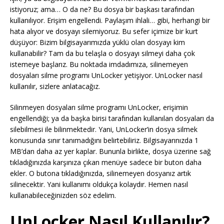
istiyoruz; ama… O da ne? Bu dosya bir başkası tarafından
kullanılıyor. Erişim engellendi. Paylaşım ihlali… gibi, herhangi bir
hata alıyor ve dosyayı silemiyoruz. Bu sefer içimize bir kurt
düşüyor: Bizim bilgisayarımızda yüklü olan dosyayı kim
kullanabilir? Tam da bu telaşla o dosyayı silmeyi daha çok
istemeye başlarız. Bu noktada imdadımıza, silinemeyen
dosyaları silme programı UnLocker yetişiyor. UnLocker nasıl
kullanılır, sizlere anlatacağız.
Silinmeyen dosyaları silme programı UnLocker, erişimin
engellendiği; ya da başka birisi tarafından kullanılan dosyaları da
silebilmesi ile bilinmektedir. Yani, UnLocker’in dosya silmek
konusunda sınır tanımadığını belirtebiliriz. Bilgisayarınızda 1
MB’dan daha az yer kaplar. Bununla birlikte, dosya üzerine sağ
tıkladığınızda karşınıza çıkan menüye sadece bir buton daha
ekler. O butona tıkladığınızda, silinemeyen dosyanız artık
silinecektir. Yani kullanımı oldukça kolaydır. Hemen nasıl
kullanabileceğinizden söz edelim.
UnLocker Nasıl Kullanılır?