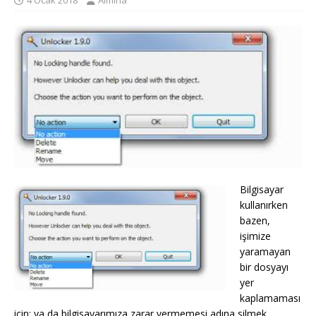
4 Ocak 2018
Almina
Bilgisayar
kullanırken
bazen,
işimize
yaramayan
bir dosyayı
yer
kaplamaması
için; ya da bilgisayarımıza zarar vermemesi adına silmek