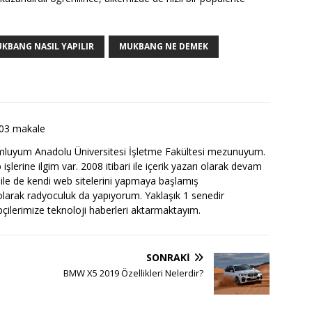
KBANG NASIL YAPILIR
MUKBANG NE DEMEK
03 makale
luyum Anadolu Üniversitesi İşletme Fakültesi mezunuyum.
şlerine ilgim var. 2008 itibari ile içerik yazarı olarak devam
 ile de kendi web sitelerini yapmaya başlamış
arak radyoculuk da yapıyorum. Yaklaşık 1 senedir
ipçilerimize teknoloji haberleri aktarmaktayım.
SONRAKI
BMW X5 2019 Özellikleri Nelerdir?