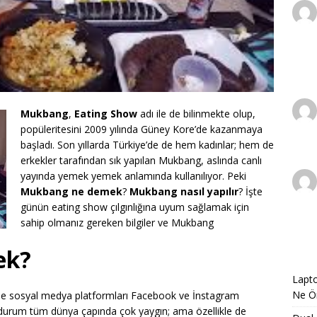
Mukbang
,
Eating Show
adı ile de bilinmekte olup,
popüleritesini 2009 yılında Güney Kore’de kazanmaya
başladı. Son yıllarda Türkiye’de de hem kadınlar; hem de
erkekler tarafından sık yapılan Mukbang, aslında canlı
yayında yemek yemek anlamında kullanılıyor. Peki
Mukbang ne demek
?
Mukbang nasıl yapılır
? İşte
günün eating show çılgınlığına uyum sağlamak için
sahip olmanız gereken bilgiler ve Mukbang
ek?
Lapto
Ne Ön
e de sosyal medya platformları Facebook ve İnstagram
u durum tüm dünya çapında çok yaygın; ama özellikle de