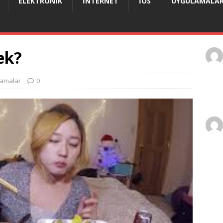
ELEKTRONIK
İNTERNET
IOS
UYGULAMALA
ek?
lamalar
0