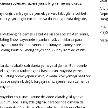
Dual 
ğunu söylersek, sizlere yanlış bilgi vermemiş oluruz.
Andro
ıncılığı, canlı yayında yemek yerken, takipçilerle sohbet
Depr
 canlı yayınlar gibi Facebook ya da İnstagram’da değil de,
Hangi
.
PS4 
Play
a Mukbang ne demek ile birlikte kısaca söz ettikten sonra,
, Eating Show sayesinde insanların yüklü miktarda para
Meta
 ayda 9.000 dolar kazananlar bulunuyor. Güney Kore’de
ş olduğumuz Mukbang sayesinde, Güney Kore’de yalnız
larak, kalabalık sofralarda yemeye alışkınlar. Bu nedenle
gelin görün ki Mukbang tek başına canlı yayında yemek
nler, Eating Show yapan kişinin, o kadar çok yemeği nasıl tek
 sadece şaşkınlık değil, bu yayınları izleyenler aynı zamanda,
rtiyorlar.
 yayınları YouTube üzerine de video olarak yüklüyor ve
r. Günümüzde Türkiye’de çılgınlık derecesinde olmasa da,
ndırdıı öğrenilince, ülkemizde de hızlı bir popülerite