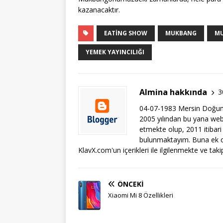
kazanacaktır.
EATING SHOW
MUKBANG
MU
YEMEK YAYINCILIĞI
Almina hakkında
3
04-07-1983 Mersin Doğum
2005 yılından bu yana web i
etmekte olup, 2011 itibari
bulunmaktayım. Buna ek ol
KlavX.com'un içerikleri ile ilgilenmekte ve tak
ÖNCEKI
Xiaomi Mi 8 Özellikleri