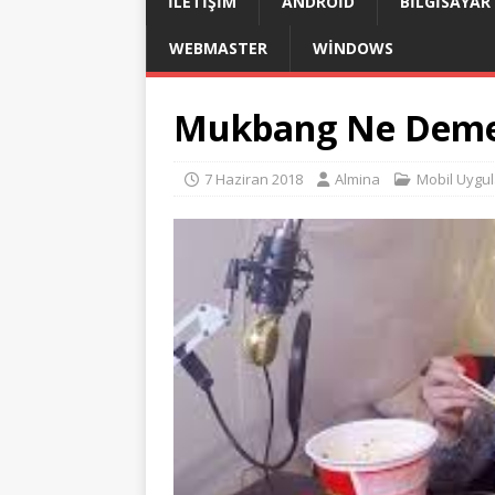
İLETIŞIM
ANDROID
BILGISAYAR
WEBMASTER
WINDOWS
Mukbang Ne Dem
7 Haziran 2018
Almina
Mobil Uygu