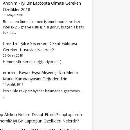
Anonim
-
İyi Bir Laptopta Olması Gereken
Özellikler 2018
30 Mayıs 2018
Bence en önemli etmen işlemci modeli ve hızı.
intel i5 2.5 ghz ve üstü işinizi görür, bütçeniz kısıtlı
ise illa…
Caretta
-
Şifre Seçerken Dikkat Edilmesi
Gereken Hususlar Nelerdir?
26 Ocak 2018
Hemen sifrelerimi değiştiriyorum :)
emrah
-
Beyaz Eşya Alışverişi İçin Media
Markt Kampanyasını Değerlendirin
14 Aralık 2017
kesinlikle rakipsiz fiyatlar bakmadan geçmeyin . .
.
p Alırken Nelere Dikkat Etmeli? Laptoplarda
emli? İyi Bir Laptopun Özellikleri Nelerdir?