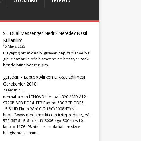
R
OTOMOBIL
TELEFON
S
-
Dual Messenger Nedir? Nerede? Nasıl
Kullanılır?
15 Mayıs 2025
Bu yaptığınız evden bilgisayar, cep, tablet ve bu
gibi cihazlar ile ofis hizmetine de benziyor sanki
bende buna benzer işim…
gürtekin
-
Laptop Alırken Dikkat Edilmesi
Gerekenler 2018
23 Aralık 2018
merhaba ben LENOVO Ideapad 320 AMD A12-
9720P-8GB DDR4-1TB-Radeon530 2GB DDR5-
15.6"HD Ekran-Win10-Gri 80XS008NTX ve
https://www.mediamarkt.com.tr/tr/product/_es1-
572-3576-15-6-core-i3-6006-4gb-500gb-w10-
laptop-1176198.html arasında kaldım sizce
hangisi hız kullanım…