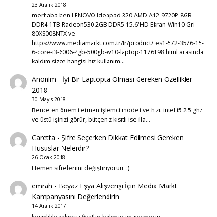
23 Aralık 2018
merhaba ben LENOVO Ideapad 320 AMD A12-9720P-8GB
DDR4-1TB-Radeon530 2GB DDR5-15.6"HD Ekran-Win10-Gri
80XS008NTX ve
https://www.mediamarkt.com.tr/tr/product/_es1-572-3576-15-
6-core-i3-6006-4gb-500gb-w10-laptop-1176198.html arasında
kaldım sizce hangisi hız kullanım…
Anonim
-
İyi Bir Laptopta Olması Gereken Özellikler
2018
30 Mayıs 2018
Bence en önemli etmen işlemci modeli ve hızı. intel i5 2.5 ghz
ve üstü işinizi görür, bütçeniz kısıtlı ise illa…
Caretta
-
Şifre Seçerken Dikkat Edilmesi Gereken
Hususlar Nelerdir?
26 Ocak 2018
Hemen sifrelerimi değiştiriyorum :)
emrah
-
Beyaz Eşya Alışverişi İçin Media Markt
Kampanyasını Değerlendirin
14 Aralık 2017
kesinlikle rakipsiz fiyatlar bakmadan geçmeyin . . .