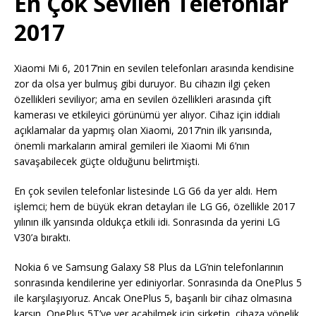
En Çok Sevilen Telefonlar
2017
Xiaomi Mi 6, 2017’nin en sevilen telefonları arasında kendisine
zor da olsa yer bulmuş gibi duruyor. Bu cihazın ilgi çeken
özellikleri seviliyor; ama en sevilen özellikleri arasında çift
kamerası ve etkileyici görünümü yer alıyor. Cihaz için iddialı
açıklamalar da yapmış olan Xiaomi, 2017’nin ilk yarısında,
önemli markaların amiral gemileri ile Xiaomi Mi 6’nın
savaşabilecek güçte olduğunu belirtmişti.
En çok sevilen telefonlar listesinde LG G6 da yer aldı. Hem
işlemci; hem de büyük ekran detayları ile LG G6, özellikle 2017
yılının ilk yarısında oldukça etkili idi. Sonrasında da yerini LG
V30’a bıraktı.
Nokia 6 ve Samsung Galaxy S8 Plus da LG’nin telefonlarının
sonrasında kendilerine yer ediniyorlar. Sonrasında da OnePlus 5
ile karşılaşıyoruz. Ancak OnePlus 5, başarılı bir cihaz olmasına
karşın, OnePlus 5T’ye yer açabilmek için şirketin, cihaza yönelik