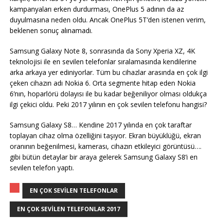
kampanyaları erken durdurması, OnePlus 5 adının da az
duyulmasına neden oldu. Ancak OnePlus 5T’den istenen verim,
beklenen sonuç alınamadı.
Samsung Galaxy Note 8, sonrasında da Sony Xperia XZ, 4K
teknolojisi ile en sevilen telefonlar sıralamasında kendilerine
arka arkaya yer ediniyorlar. Tüm bu cihazlar arasında en çok ilgi
çeken cihazın adı Nokia 6. Orta segmente hitap eden Nokia
6’nın, hoparlörü dolayısı ile bu kadar beğeniliyor olması oldukça
ilgi çekici oldu. Peki 2017 yılının en çok sevilen telefonu hangisi?
Samsung Galaxy S8… Kendine 2017 yılında en çok taraftar
toplayan cihaz olma özelliğini taşıyor. Ekran büyüklüğü, ekran
oranının beğenilmesi, kamerası, cihazın etkileyici görüntüsü….
gibi bütün detaylar bir araya gelerek Samsung Galaxy S8’i en
sevilen telefon yaptı.
EN ÇOK SEVILEN TELEFONLAR
EN ÇOK SEVILEN TELEFONLAR 2017