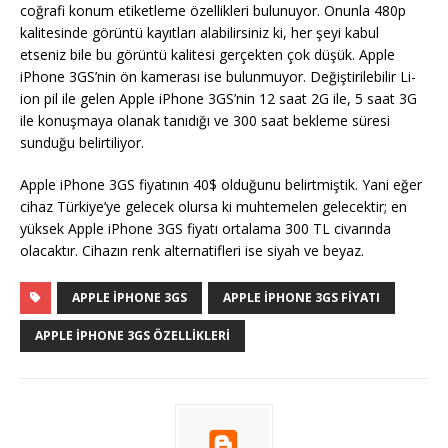
coğrafi konum etiketleme özellikleri bulunuyor. Onunla 480p
kalitesinde görüntü kayıtları alabilirsiniz ki, her şeyi kabul
etseniz bile bu görüntü kalitesi gerçekten çok düşük. Apple
iPhone 3GS’nin ön kamerası ise bulunmuyor. Değiştirilebilir Li-
ion pil ile gelen Apple iPhone 3GS’nin 12 saat 2G ile, 5 saat 3G
ile konuşmaya olanak tanıdığı ve 300 saat bekleme süresi
sunduğu belirtiliyor.
Apple iPhone 3GS fiyatının 40$ olduğunu belirtmiştik. Yani eğer
cihaz Türkiye’ye gelecek olursa ki muhtemelen gelecektir; en
yüksek Apple iPhone 3GS fiyatı ortalama 300 TL civarında
olacaktır. Cihazın renk alternatifleri ise siyah ve beyaz.
APPLE IPHONE 3GS
APPLE IPHONE 3GS FIYATI
APPLE IPHONE 3GS ÖZELLIKLERI