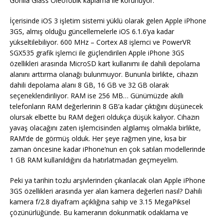
Gorilla Glass Oleofobik kaplama ile korunuyor.
İçerisinde iOS 3 işletim sistemi yüklü olarak gelen Apple iPhone
3GS, almış olduğu güncellemelerle iOS 6.1.6’ya kadar
yükseltilebiliyor. 600 MHz – Cortex A8 işlemci ve PowerVR
SGX535 grafik işlemci ile güçlendirilen Apple iPhone 3GS
özellikleri arasında MicroSD kart kullanımı ile dahili depolama
alanını arttırma olanağı bulunmuyor. Bununla birlikte, cihazın
dahili depolama alanı 8 GB, 16 GB ve 32 GB olarak
seçeneklendiriliyor. RAM ise 256 MB… Günümüzde akıllı
telefonların RAM değerlerinin 8 GB’a kadar çıktığını düşünecek
olursak elbette bu RAM değeri oldukça düşük kalıyor. Cihazın
yavaş olacağını zaten işlemcisinden algılamış olmakla birlikte,
RAM’de de görmüş olduk. Her şeye rağmen yine, kısa bir
zaman öncesine kadar iPhone’nun en çok satılan modellerinde
1 GB RAM kullanıldığını da hatırlatmadan geçmeyelim.
Peki ya tarihin tozlu arşivlerinden çıkarılacak olan Apple iPhone
3GS özellikleri arasında yer alan kamera değerleri nasıl? Dahili
kamera f/2.8 diyafram açıklığına sahip ve 3.15 MegaPiksel
çözünürlüğünde. Bu kameranın dokunmatik odaklama ve