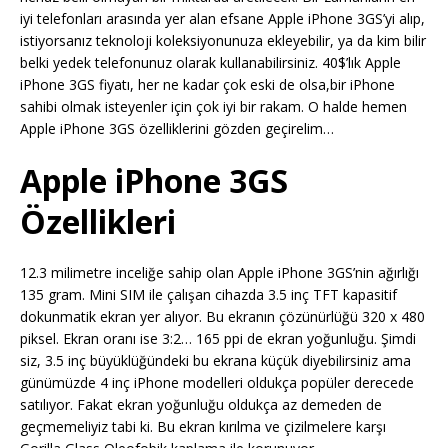
iyi telefonları arasında yer alan efsane Apple iPhone 3GS’yi alıp,
istiyorsanız teknoloji koleksiyonunuza ekleyebilir, ya da kim bilir
belki yedek telefonunuz olarak kullanabilirsiniz. 40$’lık Apple
iPhone 3GS fiyatı, her ne kadar çok eski de olsa,bir iPhone
sahibi olmak isteyenler için çok iyi bir rakam. O halde hemen
Apple iPhone 3GS özelliklerini gözden geçirelim…
Apple iPhone 3GS
Özellikleri
12.3 milimetre inceliğe sahip olan Apple iPhone 3GS’nin ağırlığı
135 gram. Mini SIM ile çalışan cihazda 3.5 inç TFT kapasitif
dokunmatik ekran yer alıyor. Bu ekranın çözünürlüğü 320 x 480
piksel. Ekran oranı ise 3:2… 165 ppi de ekran yoğunluğu. Şimdi
siz, 3.5 inç büyüklüğündeki bu ekrana küçük diyebilirsiniz ama
günümüzde 4 inç iPhone modelleri oldukça popüler derecede
satılıyor. Fakat ekran yoğunluğu oldukça az demeden de
geçmemeliyiz tabi ki. Bu ekran kırılma ve çizilmelere karşı