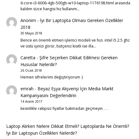
6-core-i3-6006-4gb-500gb-w10-laptop-1176198.html arasında
kaldım sizce hangisi hız kullanım…
Anonim
-
İyi Bir Laptopta Olması Gereken Özellikler
2018
30 Mayıs 2018
Bence en önemli etmen işlemci modeli ve hızı. intel i5 2.5 ghz
ve üstü işinizi görür, bütçeniz kısıtlı ise illa…
Caretta
-
Şifre Seçerken Dikkat Edilmesi Gereken
Hususlar Nelerdir?
26 Ocak 2018
Hemen sifrelerimi değiştiriyorum :)
emrah
-
Beyaz Eşya Alışverişi İçin Media Markt
Kampanyasını Değerlendirin
14 Aralık 2017
kesinlikle rakipsiz fiyatlar bakmadan geçmeyin . . .
Laptop Alırken Nelere Dikkat Etmeli? Laptoplarda Ne Önemli?
İyi Bir Laptopun Özellikleri Nelerdir?