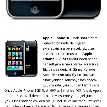
Apple iPhone 3GS
hakkında sizlere
ilerleyen bölümlerde bilgiler
aktaracağımızı belirtirsek, siz bize,
üretimi durdurulmuş olan
Apple
iPhone 3GS özellikleri
nden neden
bahsettiğimizi haklı olarak sorarsınız.
Biz de size deriz ki: Güney Kore’de
Apple
iPhone 3GS fiyatı
40$’dan
cihaz yeniden satılmaya başlanacak.
2009 yılında; yani bundan tam 9 sene
önce Apple iPhone 3GS fiyatı 99$’dı. Şimdi ise 40$. Ancak Apple
iPhone 3GS özelliklerinde hiç bir iyileştirme ya da geliştirme
yok. Cihaz sadece eskiden olduğu hali ile ve kaç tane üretileceği
henüz belli olmayan bir miktarda üretilecek. Bir zamanların en