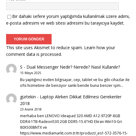
Bir dahaki sefere yorum yaptığımda kullanılmak üzere adımı,
e-posta adresimi ve web sitesi adresimi bu tarayıcıya kaydet.
This site uses Akismet to reduce spam.
Learn how your
comment data is processed.
S
-
Dual Messenger Nedir? Nerede? Nasıl Kullanılır?
15 Mayıs 2025
Bu yaptığınız evden bilgisayar, cep, tablet ve bu gibi cihazlar ile
ofis hizmetine de benziyor sanki bende buna benzer işim…
gürtekin
-
Laptop Alırken Dikkat Edilmesi Gerekenler
2018
23 Aralık 2018
merhaba ben LENOVO Ideapad 320 AMD A12-9720P-8GB
DDR4-1TB-Radeon530 2GB DDR5-15.6"HD Ekran-Win10-Gri
80XS008NTX ve
https://www.mediamarkt.com.tr/tr/product/_es1-572-3576-15-