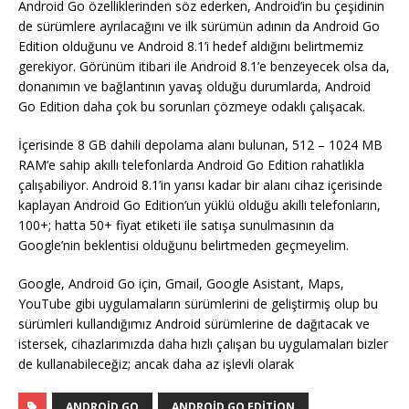
Android Go özelliklerinden söz ederken, Android’in bu çeşidinin
de sürümlere ayrılacağını ve ilk sürümün adının da Android Go
Edition olduğunu ve Android 8.1’i hedef aldığını belirtmemiz
gerekiyor. Görünüm itibari ile Android 8.1’e benzeyecek olsa da,
donanımın ve bağlantının yavaş olduğu durumlarda, Android
Go Edition daha çok bu sorunları çözmeye odaklı çalışacak.
İçerisinde 8 GB dahili depolama alanı bulunan, 512 – 1024 MB
RAM’e sahip akıllı telefonlarda Android Go Edition rahatlıkla
çalışabiliyor. Android 8.1’in yarısı kadar bir alanı cihaz içerisinde
kaplayan Android Go Edition’un yüklü olduğu akıllı telefonların,
100+; hatta 50+ fiyat etiketi ile satışa sunulmasının da
Google’nin beklentisi olduğunu belirtmeden geçmeyelim.
Google, Android Go için, Gmail, Google Asistant, Maps,
YouTube gibi uygulamaların sürümlerini de geliştirmiş olup bu
sürümleri kullandığımız Android sürümlerine de dağıtacak ve
istersek, cihazlarımızda daha hızlı çalışan bu uygulamaları bizler
de kullanabileceğiz; ancak daha az işlevli olarak
ANDROID GO
ANDROID GO EDITION