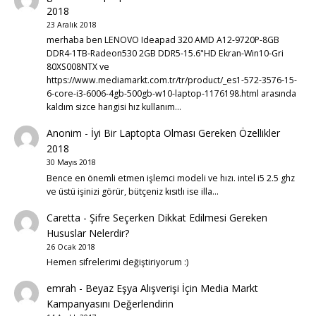
2018
23 Aralık 2018
merhaba ben LENOVO Ideapad 320 AMD A12-9720P-8GB
DDR4-1TB-Radeon530 2GB DDR5-15.6"HD Ekran-Win10-Gri
80XS008NTX ve
https://www.mediamarkt.com.tr/tr/product/_es1-572-3576-15-
6-core-i3-6006-4gb-500gb-w10-laptop-1176198.html arasında
kaldım sizce hangisi hız kullanım…
Anonim
-
İyi Bir Laptopta Olması Gereken Özellikler
2018
30 Mayıs 2018
Bence en önemli etmen işlemci modeli ve hızı. intel i5 2.5 ghz
ve üstü işinizi görür, bütçeniz kısıtlı ise illa…
Caretta
-
Şifre Seçerken Dikkat Edilmesi Gereken
Hususlar Nelerdir?
26 Ocak 2018
Hemen sifrelerimi değiştiriyorum :)
emrah
-
Beyaz Eşya Alışverişi İçin Media Markt
Kampanyasını Değerlendirin