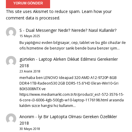
This site uses Akismet to reduce spam.
Learn how your
comment data is processed.
S
-
Dual Messenger Nedir? Nerede? Nasıl Kullanılır?
15 Mayıs 2025
Bu yaptığınız evden bilgisayar, cep, tablet ve bu gibi cihazlar ile
ofis hizmetine de benziyor sanki bende buna benzer işim…
gürtekin
-
Laptop Alırken Dikkat Edilmesi Gerekenler
2018
23 Aralık 2018
merhaba ben LENOVO Ideapad 320 AMD A12-9720P-8GB
DDR4-1TB-Radeon530 2GB DDR5-15.6"HD Ekran-Win10-Gri
80XS008NTX ve
https://www.mediamarkt.com.tr/tr/product/_es1-572-3576-15-
6-core-i3-6006-4gb-500gb-w10-laptop-1176198.html arasında
kaldım sizce hangisi hız kullanım…
Anonim
-
İyi Bir Laptopta Olması Gereken Özellikler
2018
30 Mayıs 2018