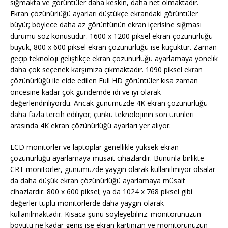
sığmakta ve görüntüler daha keskin, daha net olmaktadır.
Ekran çözünürlüğü ayarları düştükçe ekrandaki görüntüler
büyür; böylece daha az görüntünün ekran içerisine sığması
durumu söz konusudur. 1600 x 1200 piksel ekran çözünürlüğü
büyük, 800 x 600 piksel ekran çözünürlüğü ise küçüktür. Zaman
geçip teknoloji geliştikçe ekran çözünürlüğü ayarlamaya yönelik
daha çok seçenek karşımıza çıkmaktadır. 1090 piksel ekran
çözünürlüğü ile elde edilen Full HD görüntüler kısa zaman
öncesine kadar çok gündemde idi ve iyi olarak
değerlendiriliyordu. Ancak günümüzde 4K ekran çözünürlüğü
daha fazla tercih ediliyor; çünkü teknolojinin son ürünleri
arasında 4K ekran çözünürlüğü ayarları yer alıyor.
LCD monitörler ve laptoplar genellikle yüksek ekran
çözünürlüğü ayarlamaya müsait cihazlardır. Bununla birlikte
CRT monitörler, günümüzde yaygın olarak kullanılmıyor olsalar
da daha düşük ekran çözünürlüğü ayarlamaya müsait
cihazlardır. 800 x 600 piksel; ya da 1024 x 768 piksel gibi
değerler tüplü monitörlerde daha yaygın olarak
kullanılmaktadır. Kısaca şunu söyleyebiliriz: monitörünüzün
boyutu ne kadar geniş ise ekran kartınızın ve monitörünüzün