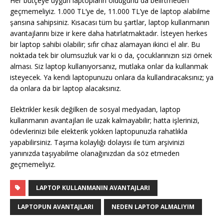
Her bütçeye uygun laptopların olduğunu da belirtmeden
geçmemeliyiz. 1.000 TL’ye de, 11.000 TL’ye de laptop alabilme
şansına sahipsiniz. Kısacası tüm bu şartlar, laptop kullanmanın
avantajlarını bize ir kere daha hatırlatmaktadır. İsteyen herkes
bir laptop sahibi olabilir; sıfır cihaz alamayan ikinci el alır. Bu
noktada tek bir olumsuzluk var ki o da, çocuklarınızın sizi örnek
alması. Siz laptop kullanıyorsanız, mutlaka onlar da kullanmak
isteyecek. Ya kendi laptopunuzu onlara da kullandıracaksınız; ya
da onlara da bir laptop alacaksınız.
Elektrikler kesik değilken de sosyal medyadan, laptop
kullanmanın avantajları ile uzak kalmayabilir; hatta işlerinizi,
ödevlerinizi bile elekterik yokken laptopunuzla rahatlıkla
yapabilirsiniz. Taşıma kolaylığı dolayısı ile tüm arşivinizi
yanınızda taşıyabilme olanağınızdan da söz etmeden
geçmemeliyiz.
LAPTOP KULLANMANIN AVANTAJLARI
LAPTOPUN AVANTAJLARI
NEDEN LAPTOP ALMALIYIM