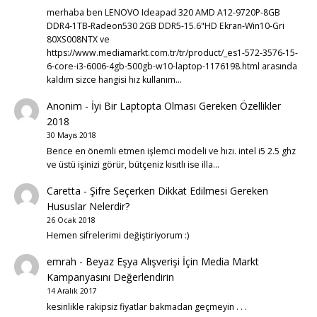
merhaba ben LENOVO Ideapad 320 AMD A12-9720P-8GB
DDR4-1TB-Radeon530 2GB DDR5-15.6"HD Ekran-Win10-Gri
80XS008NTX ve
https://www.mediamarkt.com.tr/tr/product/_es1-572-3576-15-
6-core-i3-6006-4gb-500gb-w10-laptop-1176198.html arasında
kaldım sizce hangisi hız kullanım…
Anonim
-
İyi Bir Laptopta Olması Gereken Özellikler
2018
30 Mayıs 2018
Bence en önemli etmen işlemci modeli ve hızı. intel i5 2.5 ghz
ve üstü işinizi görür, bütçeniz kısıtlı ise illa…
Caretta
-
Şifre Seçerken Dikkat Edilmesi Gereken
Hususlar Nelerdir?
26 Ocak 2018
Hemen sifrelerimi değiştiriyorum :)
emrah
-
Beyaz Eşya Alışverişi İçin Media Markt
Kampanyasını Değerlendirin
14 Aralık 2017
kesinlikle rakipsiz fiyatlar bakmadan geçmeyin . . .