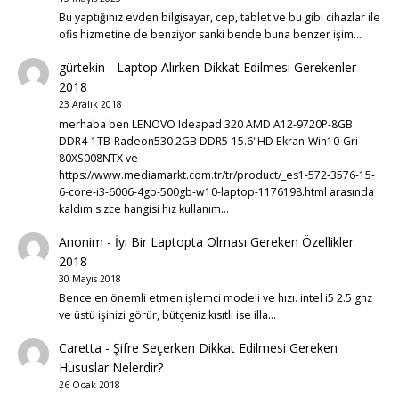
Bu yaptığınız evden bilgisayar, cep, tablet ve bu gibi cihazlar ile
ofis hizmetine de benziyor sanki bende buna benzer işim…
gürtekin
-
Laptop Alırken Dikkat Edilmesi Gerekenler
2018
23 Aralık 2018
merhaba ben LENOVO Ideapad 320 AMD A12-9720P-8GB
DDR4-1TB-Radeon530 2GB DDR5-15.6"HD Ekran-Win10-Gri
80XS008NTX ve
https://www.mediamarkt.com.tr/tr/product/_es1-572-3576-15-
6-core-i3-6006-4gb-500gb-w10-laptop-1176198.html arasında
kaldım sizce hangisi hız kullanım…
Anonim
-
İyi Bir Laptopta Olması Gereken Özellikler
2018
30 Mayıs 2018
Bence en önemli etmen işlemci modeli ve hızı. intel i5 2.5 ghz
ve üstü işinizi görür, bütçeniz kısıtlı ise illa…
Caretta
-
Şifre Seçerken Dikkat Edilmesi Gereken
Hususlar Nelerdir?
26 Ocak 2018