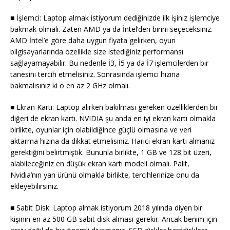
■ İşlemci: Laptop almak istiyorum dediğinizde ilk işiniz işlemciye
bakmak olmalı. Zaten AMD ya da İntel’den birini seçeceksiniz.
AMD İntel’e göre daha uygun fiyata gelirken, oyun
bilgisayarlarında özellikle size istediğiniz performansı
sağlayamayabilir. Bu nedenle İ3, İ5 ya da İ7 işlemcilerden bir
tanesini tercih etmelisiniz. Sonrasında işlemci hızına
bakmalısınız ki o en az 2 GHz olmalı.
■ Ekran Kartı: Laptop alırken bakılması gereken özelliklerden bir
diğeri de ekran kartı. NVIDIA şu anda en iyi ekran kartı olmakla
birlikte, oyunlar için olabildiğince güçlü olmasına ve veri
aktarma hızına da dikkat etmelisiniz. Harici ekran kartı almanız
gerektiğini belirtmiştik. Bununla birlikte, 1 GB ve 128 bit üzeri,
alabileceğiniz en düşük ekran kartı modeli olmalı. Palit,
Nvidia’nın yan ürünü olmakla birlikte, tercihlerinize onu da
ekleyebilirsiniz.
■ Sabit Disk: Laptop almak istiyorum 2018 yılında diyen bir
kişinin en az 500 GB sabit disk alması gerekir. Ancak benim için