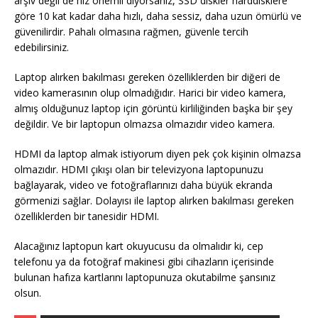
arşiv değil de hız önemli diyorsanız, SSD diskler harddisklere
göre 10 kat kadar daha hızlı, daha sessiz, daha uzun ömürlü ve
güvenilirdir. Pahalı olmasına rağmen, güvenle tercih
edebilirsiniz.
Laptop alırken bakılması gereken özelliklerden bir diğeri de
video kamerasının olup olmadığıdır. Harici bir video kamera,
almış olduğunuz laptop için görüntü kirliliğinden başka bir şey
değildir. Ve bir laptopun olmazsa olmazıdır video kamera.
HDMI da laptop almak istiyorum diyen pek çok kişinin olmazsa
olmazıdır. HDMI çıkışı olan bir televizyona laptopunuzu
bağlayarak, video ve fotoğraflarınızı daha büyük ekranda
görmenizi sağlar. Dolayısı ile laptop alırken bakılması gereken
özelliklerden bir tanesidir HDMI.
Alacağınız laptopun kart okuyucusu da olmalıdır ki, cep
telefonu ya da fotoğraf makinesi gibi cihazların içerisinde
bulunan hafıza kartlarını laptopunuza okutabilme şansınız
olsun.