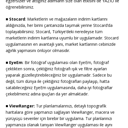
egzersizler ve attığınız adımların size olan etkisini de YAZIO ile
öğrenebilirsiniz.
■ Stocard
: Marketlerin ve mağazaların indirim kartlarını
aldığınızda, her birini çantanızda taşımak yerine Stocard’da
toplayabilirsiniz. Stocard, Türkiye’deki neredeyse tüm
marketlerin indirim kartlarına uyumlu bir uygulamadır. Stocard
uygulamasının en avantajlı yanı, market kartlarının cebinizde
ağırlık yapmasını önlüyor olmasıdır.
■ EyeEm
: Bir fotoğraf uygulaması olan EyeEm, fotoğraf
çektikten sonra, çektiğiniz fotoğrafı ışık ve filtre ayarları
yaparak güzelleştirebileceğiniz bir uygulamadır. Sadece bu
değil, tüm dünya ile çektiğiniz fotoğrafları paylaşıp, hatta
satabileceğiniz EyeEm uygulamasında, daha iyi fotoğraflar
çekebilmeniz adına ipuçları da yer almaktadır.
■ ViewRanger:
Tur planlamalarınızı, detaylı topografik
haritalara göre yapmanızı sağlayan ViewRanger, macera ve
yürüyüşü sevenler için birebir bir uygulama. Tur planlarınızı
yapmanıza olanak tanıyan ViewRanger uygulaması ile aynı