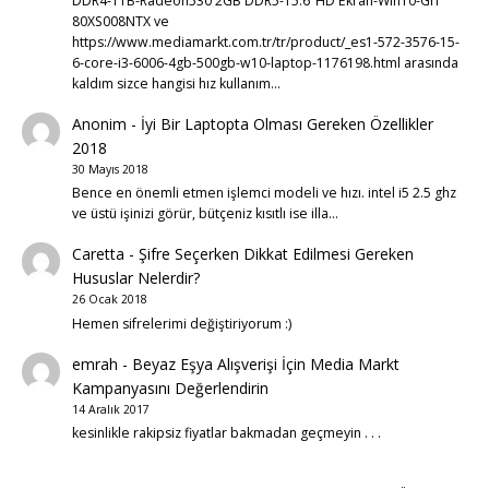
DDR4-1TB-Radeon530 2GB DDR5-15.6"HD Ekran-Win10-Gri
80XS008NTX ve
https://www.mediamarkt.com.tr/tr/product/_es1-572-3576-15-
6-core-i3-6006-4gb-500gb-w10-laptop-1176198.html arasında
kaldım sizce hangisi hız kullanım…
Anonim
-
İyi Bir Laptopta Olması Gereken Özellikler
2018
30 Mayıs 2018
Bence en önemli etmen işlemci modeli ve hızı. intel i5 2.5 ghz
ve üstü işinizi görür, bütçeniz kısıtlı ise illa…
Caretta
-
Şifre Seçerken Dikkat Edilmesi Gereken
Hususlar Nelerdir?
26 Ocak 2018
Hemen sifrelerimi değiştiriyorum :)
emrah
-
Beyaz Eşya Alışverişi İçin Media Markt
Kampanyasını Değerlendirin
14 Aralık 2017
kesinlikle rakipsiz fiyatlar bakmadan geçmeyin . . .