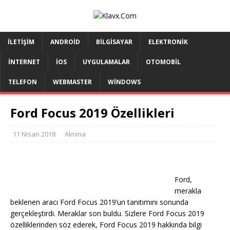
İLETIŞIM
ANDROID
BILGISAYAR
ELEKTRONIK
İNTERNET
IOS
UYGULAMALAR
OTOMOBIL
TELEFON
WEBMASTER
WINDOWS
Ford Focus 2019 Özellikleri
11 Nisan 2018
Almina
Ford,
merakla
beklenen aracı Ford Focus 2019’un tanıtımını sonunda
gerçekleştirdi. Meraklar son buldu. Sizlere Ford Focus 2019
özelliklerinden söz ederek, Ford Focus 2019 hakkında bilgi