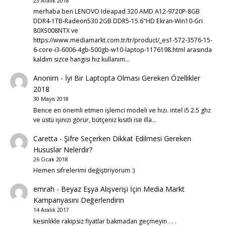
23 Aralık 2018
merhaba ben LENOVO Ideapad 320 AMD A12-9720P-8GB
DDR4-1TB-Radeon530 2GB DDR5-15.6"HD Ekran-Win10-Gri
80XS008NTX ve
https://www.mediamarkt.com.tr/tr/product/_es1-572-3576-15-
6-core-i3-6006-4gb-500gb-w10-laptop-1176198.html arasında
kaldım sizce hangisi hız kullanım…
Anonim
-
İyi Bir Laptopta Olması Gereken Özellikler
2018
30 Mayıs 2018
Bence en önemli etmen işlemci modeli ve hızı. intel i5 2.5 ghz
ve üstü işinizi görür, bütçeniz kısıtlı ise illa…
Caretta
-
Şifre Seçerken Dikkat Edilmesi Gereken
Hususlar Nelerdir?
26 Ocak 2018
Hemen sifrelerimi değiştiriyorum :)
emrah
-
Beyaz Eşya Alışverişi İçin Media Markt
Kampanyasını Değerlendirin
14 Aralık 2017
kesinlikle rakipsiz fiyatlar bakmadan geçmeyin . . .