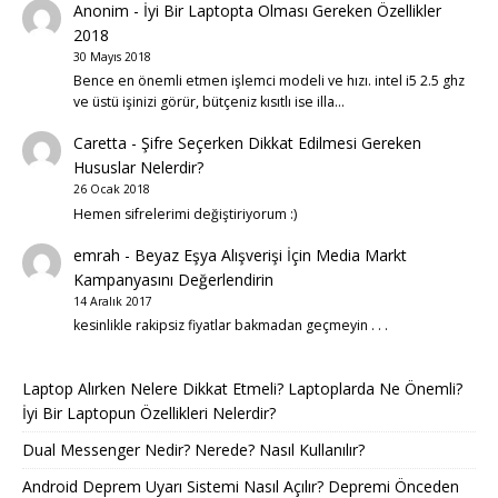
Anonim
-
İyi Bir Laptopta Olması Gereken Özellikler
2018
30 Mayıs 2018
Bence en önemli etmen işlemci modeli ve hızı. intel i5 2.5 ghz
ve üstü işinizi görür, bütçeniz kısıtlı ise illa…
Caretta
-
Şifre Seçerken Dikkat Edilmesi Gereken
Hususlar Nelerdir?
26 Ocak 2018
Hemen sifrelerimi değiştiriyorum :)
emrah
-
Beyaz Eşya Alışverişi İçin Media Markt
Kampanyasını Değerlendirin
14 Aralık 2017
kesinlikle rakipsiz fiyatlar bakmadan geçmeyin . . .
Laptop Alırken Nelere Dikkat Etmeli? Laptoplarda Ne Önemli?
İyi Bir Laptopun Özellikleri Nelerdir?
Dual Messenger Nedir? Nerede? Nasıl Kullanılır?
Android Deprem Uyarı Sistemi Nasıl Açılır? Depremi Önceden