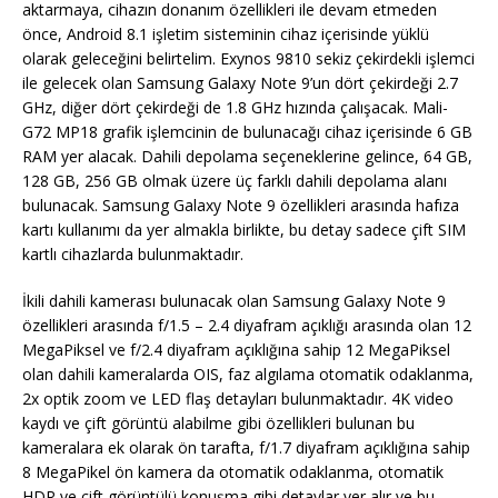
aktarmaya, cihazın donanım özellikleri ile devam etmeden
önce, Android 8.1 işletim sisteminin cihaz içerisinde yüklü
olarak geleceğini belirtelim. Exynos 9810 sekiz çekirdekli işlemci
ile gelecek olan Samsung Galaxy Note 9’un dört çekirdeği 2.7
GHz, diğer dört çekirdeği de 1.8 GHz hızında çalışacak. Mali-
G72 MP18 grafik işlemcinin de bulunacağı cihaz içerisinde 6 GB
RAM yer alacak. Dahili depolama seçeneklerine gelince, 64 GB,
128 GB, 256 GB olmak üzere üç farklı dahili depolama alanı
bulunacak. Samsung Galaxy Note 9 özellikleri arasında hafıza
kartı kullanımı da yer almakla birlikte, bu detay sadece çift SIM
kartlı cihazlarda bulunmaktadır.
İkili dahili kamerası bulunacak olan Samsung Galaxy Note 9
özellikleri arasında f/1.5 – 2.4 diyafram açıklığı arasında olan 12
MegaPiksel ve f/2.4 diyafram açıklığına sahip 12 MegaPiksel
olan dahili kameralarda OIS, faz algılama otomatik odaklanma,
2x optik zoom ve LED flaş detayları bulunmaktadır. 4K video
kaydı ve çift görüntü alabilme gibi özellikleri bulunan bu
kameralara ek olarak ön tarafta, f/1.7 diyafram açıklığına sahip
8 MegaPikel ön kamera da otomatik odaklanma, otomatik
HDR ve çift görüntülü konuşma gibi detaylar yer alır ve bu