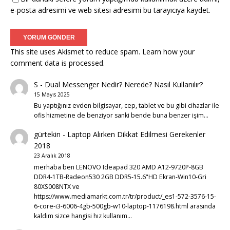
e-posta adresimi ve web sitesi adresimi bu tarayıcıya kaydet.
This site uses Akismet to reduce spam.
Learn how your
comment data is processed.
S
-
Dual Messenger Nedir? Nerede? Nasıl Kullanılır?
15 Mayıs 2025
Bu yaptığınız evden bilgisayar, cep, tablet ve bu gibi cihazlar ile
ofis hizmetine de benziyor sanki bende buna benzer işim…
gürtekin
-
Laptop Alırken Dikkat Edilmesi Gerekenler
2018
23 Aralık 2018
merhaba ben LENOVO Ideapad 320 AMD A12-9720P-8GB
DDR4-1TB-Radeon530 2GB DDR5-15.6"HD Ekran-Win10-Gri
80XS008NTX ve
https://www.mediamarkt.com.tr/tr/product/_es1-572-3576-15-
6-core-i3-6006-4gb-500gb-w10-laptop-1176198.html arasında
kaldım sizce hangisi hız kullanım…