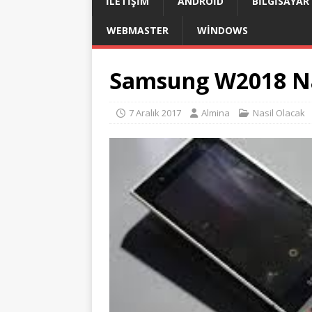
İLETIŞIM
ANDROID
BILGISAYAR
WEBMASTER
WINDOWS
Samsung W2018 Na
7 Aralık 2017
Almina
Nasil Olacak