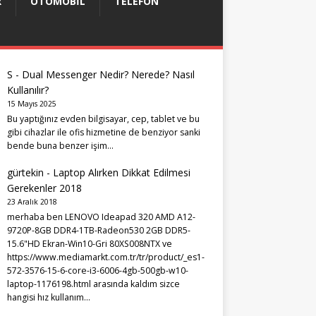
R
OTOMOBIL
TELEFON
S
-
Dual Messenger Nedir? Nerede? Nasıl
Kullanılır?
15 Mayıs 2025
Bu yaptığınız evden bilgisayar, cep, tablet ve bu
gibi cihazlar ile ofis hizmetine de benziyor sanki
bende buna benzer işim…
gürtekin
-
Laptop Alırken Dikkat Edilmesi
Gerekenler 2018
23 Aralık 2018
merhaba ben LENOVO Ideapad 320 AMD A12-
9720P-8GB DDR4-1TB-Radeon530 2GB DDR5-
15.6"HD Ekran-Win10-Gri 80XS008NTX ve
https://www.mediamarkt.com.tr/tr/product/_es1-
572-3576-15-6-core-i3-6006-4gb-500gb-w10-
laptop-1176198.html arasında kaldım sizce
hangisi hız kullanım…