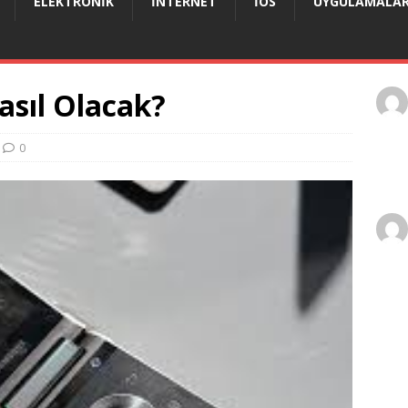
ELEKTRONIK
İNTERNET
IOS
UYGULAMALA
sıl Olacak?
0