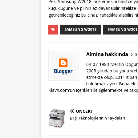
Peki Samsung W2018 incelemesini basitçe yapt
küçüklüğüne ve pilinin az dayanabilir nitelik
getirebileceğiniz bu cihazı rahatlıkla alabilirsini
SAMSUNG W2018
SAMSUNG W2018
Almina hakkında
3
04-07-1983 Mersin Doğum
2005 yılından bu yana web i
etmekte olup, 2011 itibari
bulunmaktayım. Buna ek ol
KlavX.com'un içerikleri ile ilgilenmekte ve tak
ÖNCEKI
Bilgi Teknolojilerinin Faydaları