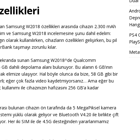
Dual 
llikleri
Andro
Depr
Hangi
olan Samsung W2018 özellikleri arasında cihazın 2.300 mAh
telim ve Samsung W2018 incelemesine şunu dahil edelim:
PS4 
larak kullanılırken, cihazların özellikleri gelişirken, bu pil
Play
Bank taşımayı zorunlu kılar.
Meta
atik ekranda sunan Samsung W2018^de Qualcomm
 GB dahili depolama alanı bulunuyor. Bu alanın 6 GB’ının
ak elimize ulaşıyor. Hal böyle olunca da bize, 58 GB gibi bir
eterli; eğer çok fazla video kaydetmiyorsanız… Ama eğer bu
ullanımı ile cihazınızın hafızasını 256 GB’a kadar
erası bulunan cihazın ön tarafında da 5 MegaPiksel kamera
stemi yüklü olarak geliyor ve Bluetooth V4.20 ile birlikte çift
riyor. Her iki SIM ile de 4.5G desteğinden yararlanmamız