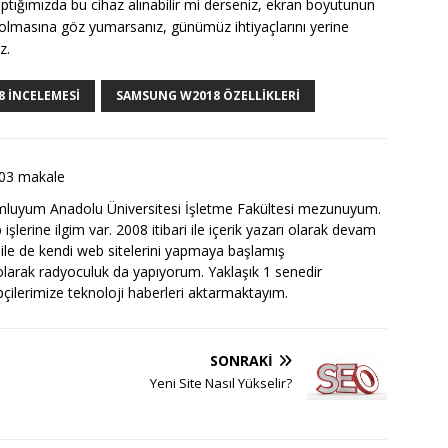
ığımızda bu cihaz alınabilir mi derseniz, ekran boyutunun
te olmasına göz yumarsanız, günümüz ihtiyaçlarını yerine
z.
 INCELEMESI
SAMSUNG W2018 ÖZELLIKLERI
03 makale
luyum Anadolu Üniversitesi İşletme Fakültesi mezunuyum.
şlerine ilgim var. 2008 itibari ile içerik yazarı olarak devam
 ile de kendi web sitelerini yapmaya başlamış
arak radyoculuk da yapıyorum. Yaklaşık 1 senedir
ipçilerimize teknoloji haberleri aktarmaktayım.
SONRAKI
Yeni Site Nasıl Yükselir?